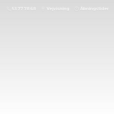
53 77 78 68
Vejvisning
Åbningstider