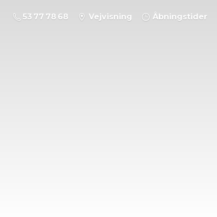
53 77 78 68
Vejvisning
Åbningstider