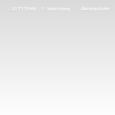
53 77 78 68
Vejvisning
Åbningstider