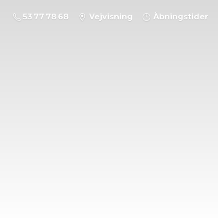
53 77 78 68
Vejvisning
Åbningstider